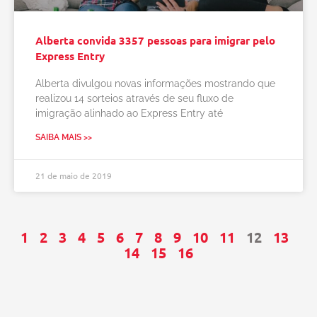
Alberta convida 3357 pessoas para imigrar pelo
Express Entry
Alberta divulgou novas informações mostrando que
realizou 14 sorteios através de seu fluxo de
imigração alinhado ao Express Entry até
SAIBA MAIS >>
21 de maio de 2019
1
2
3
4
5
6
7
8
9
10
11
12
13
14
15
16
Pesquisar