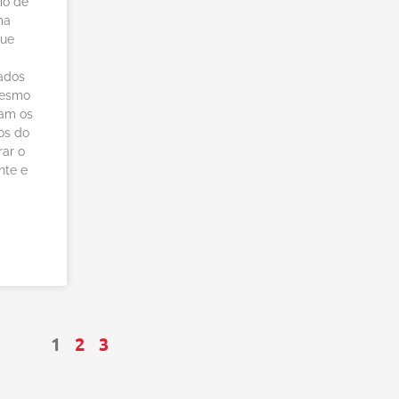
io de
ma
que
ados
mesmo
am os
os do
ar o
nte e
1
2
3