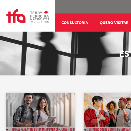
Ir
para
o
CONSULTORIA
QUERO VISITAR
conteúdo
ES