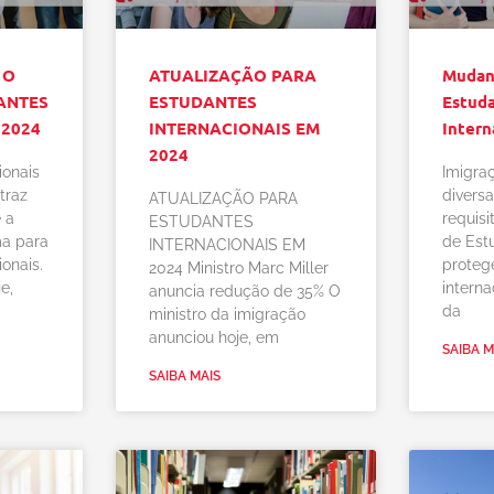
 O
ATUALIZAÇÃO PARA
Mudan
ANTES
ESTUDANTES
Estud
 2024
INTERNACIONAIS EM
Intern
2024
ionais
Imigra
traz
diversa
ATUALIZAÇÃO PARA
 a
requis
ESTUDANTES
ma para
de Est
INTERNACIONAIS EM
onais.
proteg
2024 Ministro Marc Miller
e,
interna
anuncia redução de 35% O
da
ministro da imigração
anunciou hoje, em
SAIBA M
SAIBA MAIS