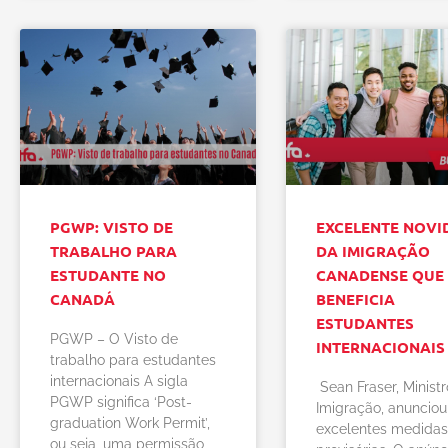
PGWP: VISTO DE
EXCELENTE NOVI
TRABALHO PARA
DA IMIGRAÇÃO
ESTUDANTE NO
CANADENSE QUE
CANADÁ
BENEFICIA
ESTUDANTES
PGWP – O Visto de
INTERNACIONAIS
trabalho para estudantes
internacionais A sigla
Sean Fraser, Minist
PGWP significa ‘Post-
Imigração, anunciou
graduation Work Permit’,
excelentes medida
ou seja, uma permissão