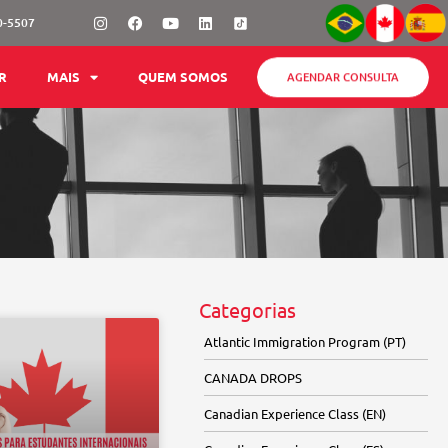
Instagram
Facebook
Youtube
Linkedin
0-5507
AGENDAR CONSULTA
R
MAIS
QUEM SOMOS
Categorias
Atlantic Immigration Program (PT)
CANADA DROPS
Canadian Experience Class (EN)