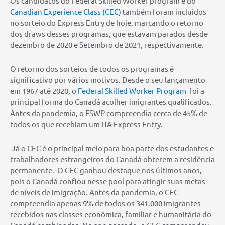
Os candidatos do Federal Skilled Worker program e do
Canadian Experience Class (CEC)
também foram incluídos
no sorteio do Express Entry de hoje, marcando o retorno
dos draws desses programas, que estavam parados desde
dezembro de 2020 e Setembro de 2021, respectivamente.
O retorno dos sorteios de todos os programas é
significativo por vários motivos. Desde o seu lançamento
em 1967 até 2020, o
Federal Skilled Worker Program
foi a
principal forma do Canadá acolher imigrantes qualificados.
Antes da pandemia, o FSWP compreendia cerca de 45% de
todos os que recebiam um ITA Express Entry.
Já o CEC é o principal meio para boa parte dos estudantes e
trabalhadores estrangeiros do Canadá obterem a residência
permanente.
O CEC ganhou destaque nos últimos anos,
pois o Canadá confiou nesse pool para atingir suas metas
de níveis de imigração. Antes da pandemia, o CEC
compreendia apenas 9% de todos os 341.000 imigrantes
recebidos nas classes econômica, familiar e humanitária do