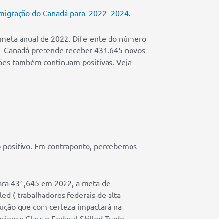
migração do Canadá para
2022- 2024.
meta anual de 2022. Diferente do número
Canadá pretende receber 431.645 novos
ções também continuam positivas. Veja
o positivo. Em contraponto, percebemos
ara 431,645 em 2022, a meta de
ed ( trabalhadores federais de alta
dução que com certeza impactará na
rience Class e Federal Skilled Trade.