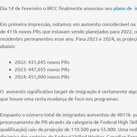
Dia 14 de fevereiro o IRCC finalmente anunciou seu
plano de
i
Em primeira impressão, notamos um aumento considerável na 
de 411k novos PRs que estavam sendo planejados para 2022, o
residentes permanentes esse ano. Para 2023 e 2024, as proje
abaixo:
2022: 431,645 novos PRs
2023: 447,055 novos PRs
2024: 451,000 novos PRs
O
aumento significativo target de imigração é certamente alg
que houve uma certa mudança de foco nos programas:
Enquanto o número total de imigrantes aumentou de 4011k
p
processamento de PR através da categoria de Federal High Skill
qualificação) caiu da projeção de 110.500 para 55.900. Uma re
dinâmica dos sorteios do Federal Skilled Worker, Canadian Expe