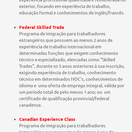
exterior, focando em e
xperiência de trabalho,
e
ducação formal e c
onhecimentos de inglês/francês.
Federal Skilled Trade
Programa de imigração para trabalhadores
estrangeiros que possuem ao menos 2 anos de
experiência de trabalho internacional em
determinadas funções que exigem conhecimento
técnico e especializado, elencadas como “Skilled
Trades”, durante os 5 anos anteriores à sua inscrição,
exigindo e
xperiência de trabalho, c
onhecimento
técnico em determinados NOC’s, c
onhecimentos de
idioma e
uma o
ferta de emprego integral, válida
por
um
período total de pelo menos 1 ano
;
ou
um
certificado de qualificação provincial/federal
canadense.
Canadian Experience Class
Programa de imigração para trabalhadores
temporários que possuem pelo menos 1 ano de