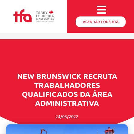
AGENDAR CONSULTA
NEW BRUNSWICK RECRUTA
TRABALHADORES
QUALIFICADOS DA ÁREA
ADMINISTRATIVA
24/03/2022