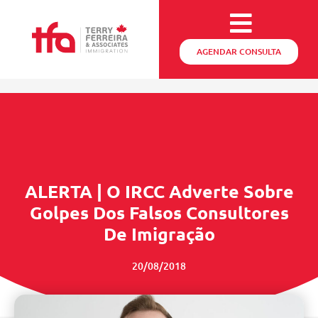
AGENDAR CONSULTA
ALERTA | O IRCC Adverte Sobre
Golpes Dos Falsos Consultores
De Imigração
20/08/2018