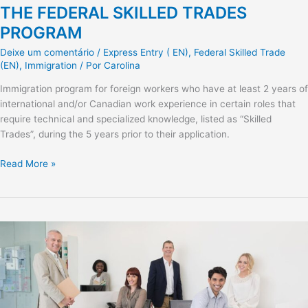
THE FEDERAL SKILLED TRADES
PROGRAM
Deixe um comentário
/
Express Entry ( EN)
,
Federal Skilled Trade
(EN)
,
Immigration
/ Por
Carolina
Immigration program for foreign workers who have at least 2 years of
international and/or Canadian work experience in certain roles that
require technical and specialized knowledge, listed as “Skilled
Trades”, during the 5 years prior to their application.
Read More »
THE
FEDERAL
SKILLED
WORKER
(FSW)
PROGRAM