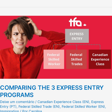
COMPARING
THE
3
EXPRESS
ENTRY
PROGRAMS
COMPARING THE 3 EXPRESS ENTRY
PROGRAMS
Deixe um comentário
/
Canadian Experience Class (EN)
,
Express
Entry (PT)
,
Federal Skilled Trade (EN)
,
Federal Skilled Worker (EN)
,
Immigration
/ Por
Carolina