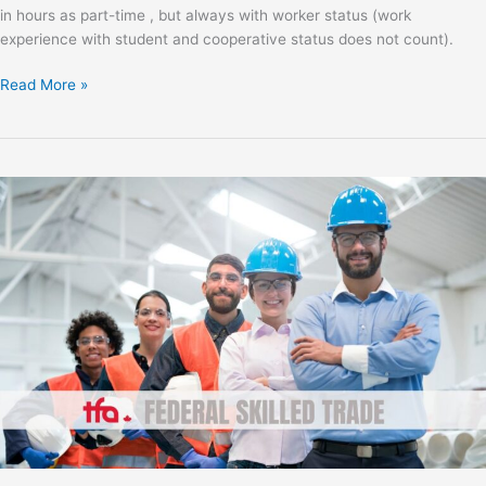
in hours as part-time , but always with worker status (work
experience with student and cooperative status does not count).
Read More »
THE
FEDERAL
SKILLED
TRADES
PROGRAM