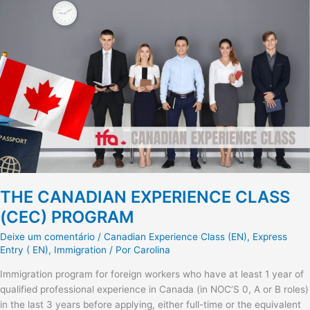
CANADIAN
EXPERIENCE
CLASS
(CEC)
PROGRAM
THE CANADIAN EXPERIENCE CLASS
(CEC) PROGRAM
Deixe um comentário
/
Canadian Experience Class (EN)
,
Express
Entry ( EN)
,
Immigration
/ Por
Carolina
Immigration program for foreign workers who have at least 1 year of
qualified professional experience in Canada (in NOC’S 0, A or B roles)
in the last 3 years before applying, either full-time or the equivalent