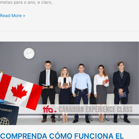
metas para o ano, e claro,
Read More »
COMPRENDA
CÓMO
FUNCIONA
EL
PROGRAMA
CANADIAN
EXPERIENCE
CLASS
COMPRENDA CÓMO FUNCIONA EL