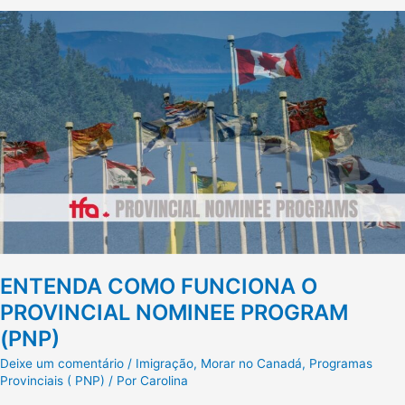
ENTENDA
COMO
FUNCIONA
O
PROVINCIAL
NOMINEE
PROGRAM
(PNP)
ENTENDA COMO FUNCIONA O
PROVINCIAL NOMINEE PROGRAM
(PNP)
Deixe um comentário
/
Imigração
,
Morar no Canadá
,
Programas
Provinciais ( PNP)
/ Por
Carolina