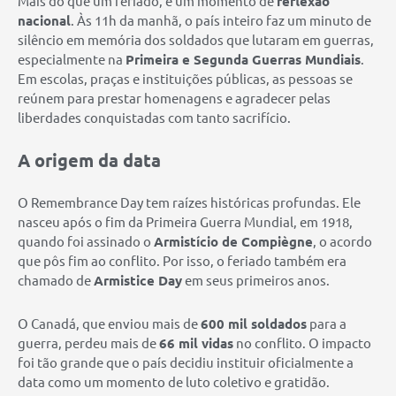
Mais do que um feriado, é um momento de
reflexão
nacional
. Às 11h da manhã, o país inteiro faz um minuto de
silêncio em memória dos soldados que lutaram em guerras,
especialmente na
Primeira e Segunda Guerras Mundiais
.
Em escolas, praças e instituições públicas, as pessoas se
reúnem para prestar homenagens e agradecer pelas
liberdades conquistadas com tanto sacrifício.
A origem da data
O Remembrance Day tem raízes históricas profundas. Ele
nasceu após o fim da Primeira Guerra Mundial, em 1918,
quando foi assinado o
Armistício de Compiègne
, o acordo
que pôs fim ao conflito. Por isso, o feriado também era
chamado de
Armistice Day
em seus primeiros anos.
O Canadá, que enviou mais de
600 mil soldados
para a
guerra, perdeu mais de
66 mil vidas
no conflito. O impacto
foi tão grande que o país decidiu instituir oficialmente a
data como um momento de luto coletivo e gratidão.