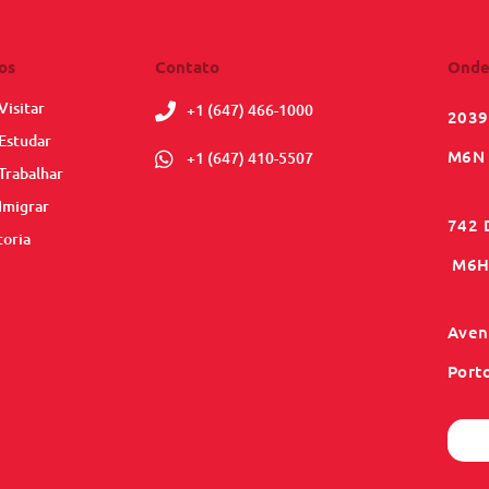
os
Contato
Onde
Visitar
+1 (647) 466-1000
2039
Estudar
M6N 
+1 (647) 410-5507
Trabalhar
Imigrar
742 
toria
M6H 
Aveni
Port