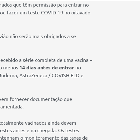
inados que têm permissão para entrar no
a ou fazer um teste COVID-19 no oitavado
vião não serão mais obrigados a se
recebido a série completa de uma vacina –
lo menos
14 dias antes de entrar
no
, Moderna, AstraZeneca / COVISHIELD e
evem fornecer documentação que
uramentada.
s totalmente vacinados ainda devem
 testes antes e na chegada. Os testes
mantenham o monitoramento das taxas de