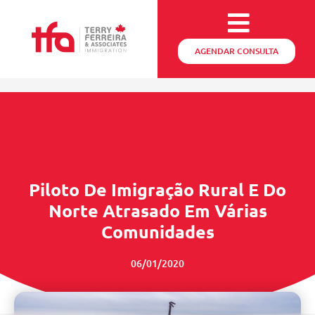
AGENDAR CONSULTA
Piloto De Imigração Rural E Do
Norte Atrasado Em Várias
Comunidades
06/01/2020