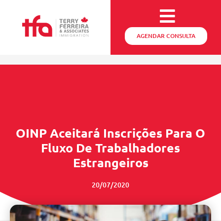
AGENDAR CONSULTA
OINP Aceitará Inscrições Para O
Fluxo De Trabalhadores
Estrangeiros
20/07/2020