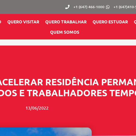
+1 (647) 466-1000
+1 (647)410
O
QUERO VISITAR
QUERO TRABALHAR
QUERO ESTUDAR
QUEM SOMOS
CELERAR RESIDÊNCIA PERMA
DOS E TRABALHADORES TEMP
13/06/2022