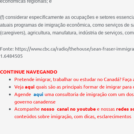
econômicas regionais; e
(f) considerar especificamente as ocupações e setores essenc
atuais programas de imigração econômica, como serviços de s
(caregivers), agricultura, manufatura, indústria de serviços, com
Fonte: https://www.cbc.ca/radio/thehouse/sean-fraser-immigr
1.6484505
CONTINUE NAVEGANDO
Pretende imigrar, trabalhar ou estudar no Canadá? Faça
Veja
aqui
quais são as principais formar de imigrar para
Agende
aqui
uma consultoria de imigração com um dos
governo canadense
Acompanhe
nosso canal no youtube
e nossas
redes so
conteúdos sobre imigração, com dicas, esclarecimentos 