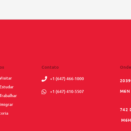
os
Contato
Onde
Visitar
+1 (647) 466-1000
2039
Estudar
M6N 
+1 (647) 410-5507
Trabalhar
Imigrar
742 
toria
M6H 