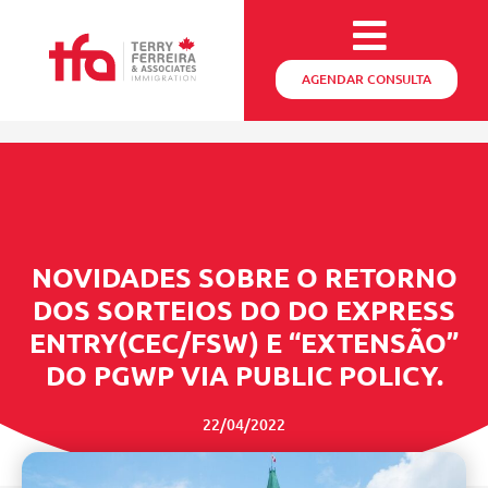
AGENDAR CONSULTA
NOVIDADES SOBRE O RETORNO
DOS SORTEIOS DO DO EXPRESS
ENTRY(CEC/FSW) E “EXTENSÃO”
DO PGWP VIA PUBLIC POLICY.
22/04/2022