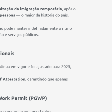
nização da imigração temporária
, após o
 pessoas
— o maior da história do país.
não pode manter indefinidamente o ritmo
o e serviços públicos.
ionais
ntinua em vigor e foi ajustado para 2025,
f Attestation
, garantindo que apenas
 Work Permit (PGWP)
sou por revisões importantes.