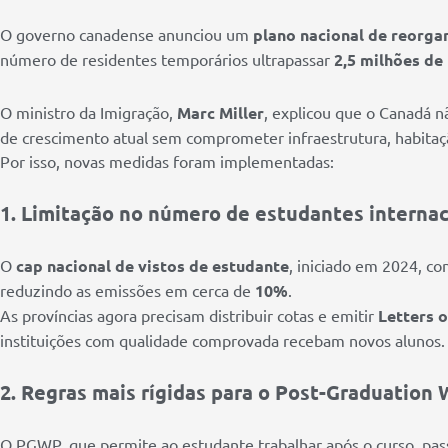
O governo canadense anunciou um
plano nacional de reorga
número de residentes temporários ultrapassar
2,5 milhões de
O ministro da Imigração,
Marc Miller
, explicou que o Canadá 
de crescimento atual sem comprometer infraestrutura, habitaçã
Por isso, novas medidas foram implementadas:
1. Limitação no número de estudantes internac
O
cap nacional de vistos de estudante
, iniciado em 2024, co
reduzindo as emissões em cerca de
10%
.
As províncias agora precisam distribuir cotas e emitir
Letters o
instituições com qualidade comprovada recebam novos alunos.
2. Regras mais rígidas para o Post-Graduation
O PGWP, que permite ao estudante trabalhar após o curso, pas