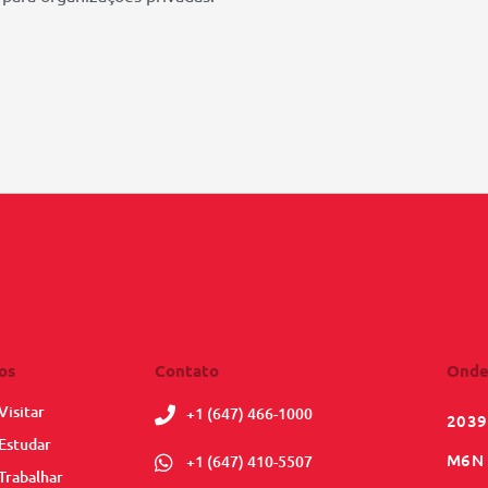
os
Contato
Onde
Visitar
+1 (647) 466-1000
2039
Estudar
M6N 
+1 (647) 410-5507
Trabalhar