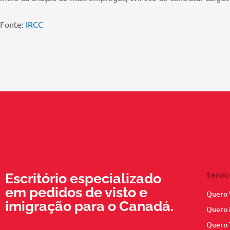
Fonte:
IRCC
Serviç
Escritório especializado
em pedidos de visto e
Quero 
imigração para o Canadá.
Quero 
Quero 