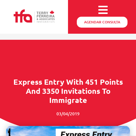
AGENDAR CONSULTA
Express Entry With 451 Points
And 3350 Invitations To
Immigrate
03/04/2019