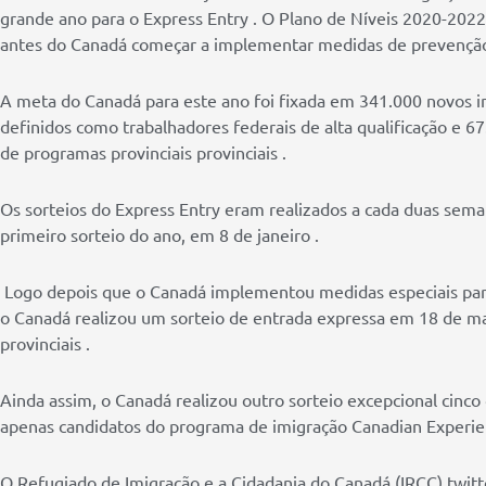
grande ano para o Express Entry . O Plano de Níveis 2020-20
antes do Canadá começar a implementar medidas de prevenção
A meta do Canadá para este ano foi fixada em 341.000 novos i
definidos como trabalhadores federais de alta qualificação e 
de programas provinciais provinciais .
Os sorteios do Express Entry eram realizados a cada duas sem
primeiro sorteio do ano, em 8 de janeiro .
Logo depois que o Canadá implementou medidas especiais para
o Canadá realizou um sorteio de entrada expressa em 18 de m
provinciais .
Ainda assim, o Canadá realizou outro sorteio excepcional cinc
apenas candidatos do programa de imigração Canadian Experien
O Refugiado de Imigração e a Cidadania do Canadá (IRCC) twitt