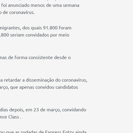
22 foi anunciado menos de uma semana
 de coronavírus.
migrantes, dos quais 91.800 foram
67.800 seriam convidados por meio
anas de forma consistente desde o
 retardar a disseminação do coronavírus,
arço, que apenas convidou candidatos
o dias depois, em 23 de março, convidando
ce Class .
ou que as rodadas de Express Entry ainda