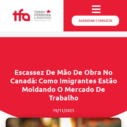
AGENDAR CONSULTA
Escassez De Mão De Obra No
Canadá: Como Imigrantes Estão
Moldando O Mercado De
Trabalho
19/11/2025