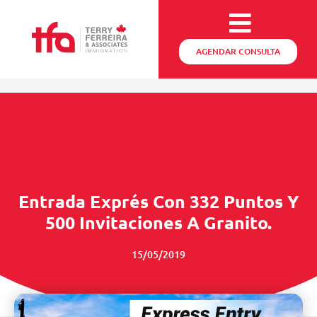
AGENDAR CONSULTA
Entrada Exprés Con 332 Puntos Y
500 Invitaciones A Granito.
15/05/2019