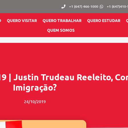
+1 (647) 466-1000
+1 (647)410
O
QUERO VISITAR
QUERO TRABALHAR
QUERO ESTUDAR
QUEM SOMOS
9 | Justin Trudeau Reeleito, Co
Imigração?
24/10/2019