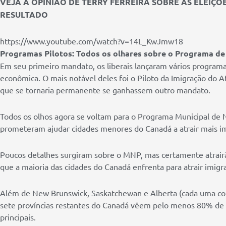
VEJA A OPINIÃO DE TERRY FERREIRA SOBRE AS ELEIÇÕ
RESULTADO
https://www.youtube.com/watch?v=14L_KwJmw18
Programas Pilotos: Todos os olhares sobre o Programa d
Em seu primeiro mandato, os liberais lançaram vários programa
econômica. O mais notável deles foi o Piloto da Imigração do A
que se tornaria permanente se ganhassem outro mandato.
Todos os olhos agora se voltam para o Programa Municipal de 
prometeram ajudar cidades menores do Canadá a atrair mais im
Poucos detalhes surgiram sobre o MNP, mas certamente atrairão
que a maioria das cidades do Canadá enfrenta para atrair imigr
Além de New Brunswick, Saskatchewan e Alberta (cada uma com
sete províncias restantes do Canadá vêem pelo menos 80% de 
principais.