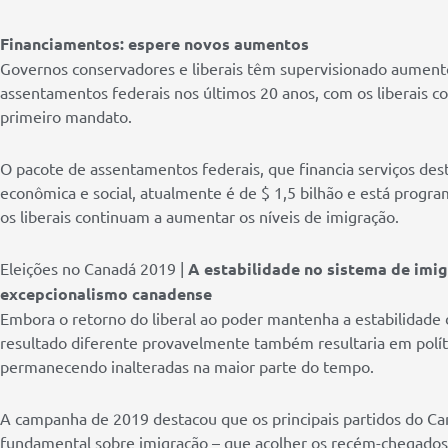
Financiamentos: espere novos aumentos
Governos conservadores e liberais têm supervisionado aumento
assentamentos federais nos últimos 20 anos, com os liberais co
primeiro mandato.
O pacote de assentamentos federais, que financia serviços des
econômica e social, atualmente é de $ 1,5 bilhão e está prog
os liberais continuam a aumentar os níveis de imigração.
Eleições no Canadá 2019 |
A estabilidade no sistema de imi
excepcionalismo canadense
Embora o retorno do liberal ao poder mantenha a estabilidade
resultado diferente provavelmente também resultaria em polít
permanecendo inalteradas na maior parte do tempo.
A campanha de 2019 destacou que os principais partidos do C
fundamental sobre imigração – que acolher os recém-chegado