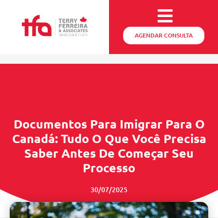
AGENDAR CONSULTA
Documentos Para Imigrar Para O
Canadá: Tudo O Que Você Precisa
Saber Antes De Começar Seu
Processo
30/07/2025