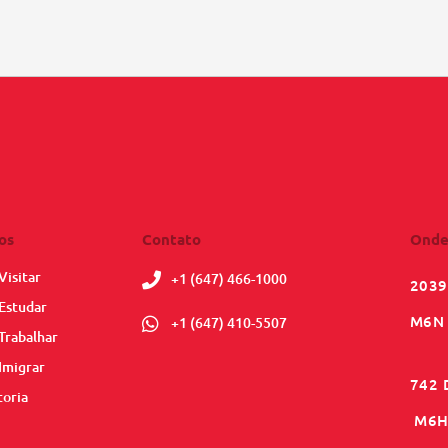
os
Contato
Onde
Visitar
+1 (647) 466-1000
2039
Estudar
M6N 
+1 (647) 410-5507
Trabalhar
Imigrar
742 
toria
M6H 