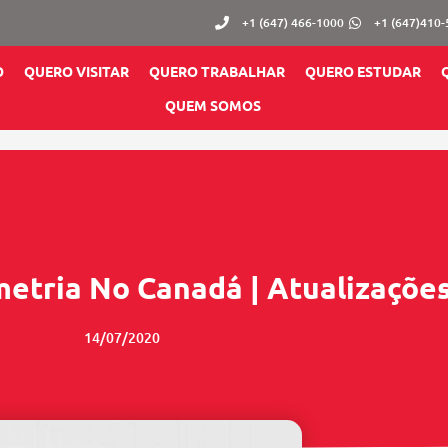
+1 (647) 466-1000
+1 (647)410
O
QUERO VISITAR
QUERO TRABALHAR
QUERO ESTUDAR
QUEM SOMOS
metria No Canadá | Atualizaçõe
14/07/2020