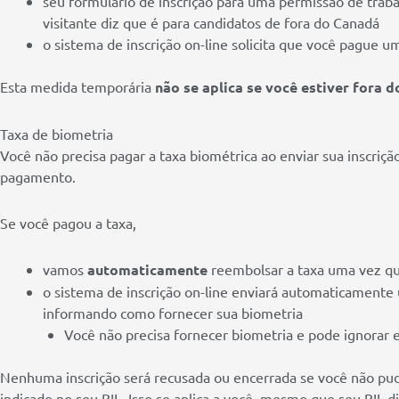
seu formulário de inscrição para uma permissão de traba
visitante diz que é para candidatos de fora do Canadá
o sistema de inscrição on-line solicita que você pague 
Esta medida temporária
não se aplica se você estiver fora 
Taxa de biometria
Você não precisa pagar a taxa biométrica ao enviar sua inscriçã
pagamento.
Se você pagou a taxa,
vamos
automaticamente
reembolsar a taxa uma vez que
o sistema de inscrição on-line enviará automaticamente 
informando como fornecer sua biometria
Você não precisa fornecer biometria e pode ignorar e
Nenhuma inscrição será recusada ou encerrada se você não pud
indicado no seu BIL. Isso se aplica a você, mesmo que seu BIL d