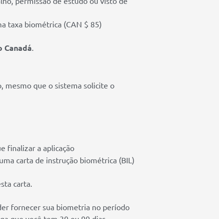
lho, permissão de estudo ou visto de
uma taxa biométrica (CAN $ 85)
do Canadá
.
o, mesmo que o sistema solicite o
 finalizar a aplicação
uma carta de instrução biométrica (BIL)
sta carta.
er fornecer sua biometria no período
iga que você tem 30 ou 90 dias.