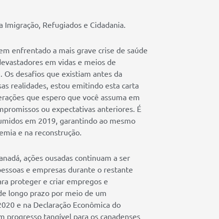
a Imigração, Refugiados e Cidadania.
tem enfrentado a mais grave crise de saúde
devastadores em vidas e meios de
. Os desafios que existiam antes da
s realidades, estou emitindo esta carta
derações que espero que você assuma em
mpromissos ou expectativas anteriores. É
sumidos em 2019, garantindo ao mesmo
mia e na reconstrução.
anadá, ações ousadas continuam a ser
 pessoas e empresas durante o restante
para proteger e criar empregos e
 de longo prazo por meio de um
 2020 e na Declaração Econômica do
um progresso tangível para os canadenses