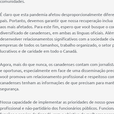
comunidades.
É claro que esta pandemia afetou desproporcionalmente dife
país. Portanto, devemos garantir que nossa recuperação inclua
aos mais afetados. Para este fim, espero que você busque o co
diversificado de canadenses, em ambas as línguas oficiais. Além
desenvolver relacionamentos significativos com a sociedade civi
empresas de todos os tamanhos, trabalho organizado, o setor p
lucrativos e de caridade em todo o Canadá.
Agora, mais do que nunca, os canadenses contam com jornalistas
e oportunas, especialmente em face de uma disseminação pre
você promova um relacionamento profissional e respeitoso com 
canadenses tenham as informações de que precisam para mante
segurança.
Nossa capacidade de implementar as prioridades de nosso gov
profissional e não-partidário dos funcionários públicos. Func
funções a serviço do Canadá, com o objetivo de melhorar nosso 