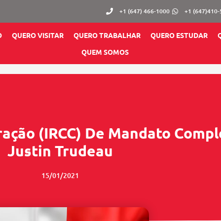
+1 (647) 466-1000
+1 (647)410
O
QUERO VISITAR
QUERO TRABALHAR
QUERO ESTUDAR
QUEM SOMOS
gração (IRCC) De Mandato Comp
Justin Trudeau
15/01/2021