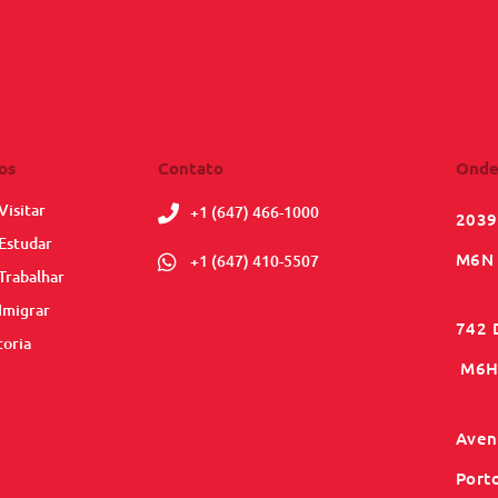
os
Contato
Onde
Visitar
+1 (647) 466-1000
2039
Estudar
M6N 
+1 (647) 410-5507
Trabalhar
Imigrar
742 
toria
M6H 
Aveni
Port