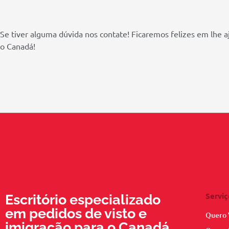
Se tiver alguma dúvida nos contate! Ficaremos felizes em lhe 
o Canadá!
Serviç
Escritório especializado
em pedidos de visto e
Quero 
imigração para o Canadá.