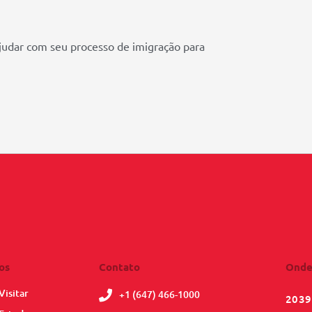
ajudar com seu processo de imigração para
os
Contato
Onde
Visitar
+1 (647) 466-1000
2039