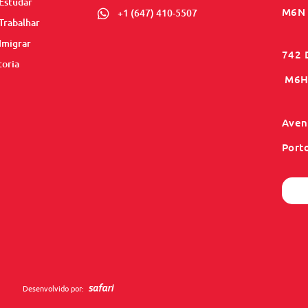
Estudar
M6N 
+1 (647) 410-5507
Trabalhar
Imigrar
742 
toria
M6H 
Aveni
Port
Desenvolvido por: