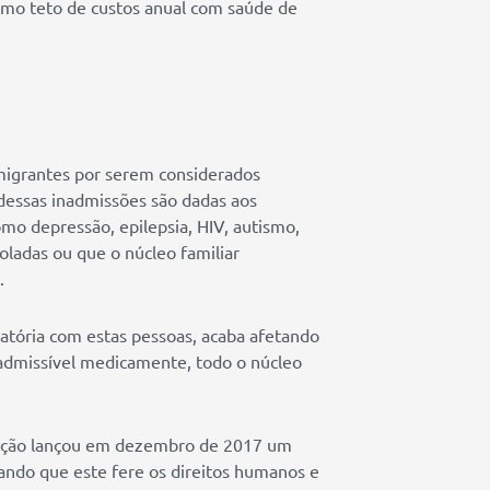
como teto de custos anual com saúde de
migrantes por serem considerados
 dessas inadmissões são dadas aos
mo depressão, epilepsia, HIV, autismo,
adas ou que o núcleo familiar
.
inatória com estas pessoas, acaba afetando
nadmissível medicamente, todo o núcleo
ação lançou em dezembro de 2017 um
gando que este fere os direitos humanos e