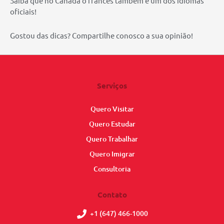
Saiba que no Canadá o francês também é um dos idiomas
oficiais!
Gostou das dicas? Compartilhe conosco a sua opinião!
Serviços
Quero Visitar
Quero Estudar
Quero Trabalhar
Quero Imigrar
Consultoria
Contato
+1 (647) 466-1000