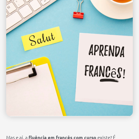
Mas e aí, a
fluência em francês com curso
existe? É