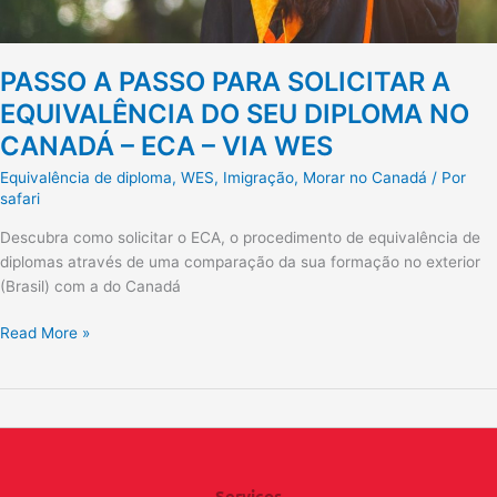
NO
CANADÁ
–
PASSO A PASSO PARA SOLICITAR A
ECA
EQUIVALÊNCIA DO SEU DIPLOMA NO
–
CANADÁ – ECA – VIA WES
VIA
WES
Equivalência de diploma, WES
,
Imigração
,
Morar no Canadá
/ Por
safari
Descubra como solicitar o ECA, o procedimento de equivalência de
diplomas através de uma comparação da sua formação no exterior
(Brasil) com a do Canadá
Read More »
Serviços