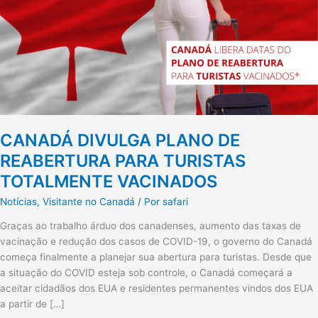
CANADÁ DIVULGA PLANO DE
REABERTURA PARA TURISTAS
TOTALMENTE VACINADOS
Notícias
,
Visitante no Canadá
/ Por
safari
Graças ao trabalho árduo dos canadenses, aumento das taxas de
vacinação e redução dos casos de COVID-19, o governo do Canadá
começa finalmente a planejar sua abertura para turistas. Desde que
a situação do COVID esteja sob controle, o Canadá começará a
aceitar cidadãos dos EUA e residentes permanentes vindos dos EUA
a partir de […]