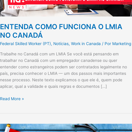
ENTENDA COMO FUNCIONA O LMIA
NO CANADÁ
Federal Skilled Worker (PT)
,
Notícias
,
Work in Canada
/ Por
Marketing
Trabalhe no Canadá com um LMIA Se você está pensando em
trabalhar no Canadá com um empregador canadense ou quer
entender como estrangeiros podem ser contratados legalmente no
país, precisa conhecer o LMIA — um dos passos mais importantes
nesse processo. Neste texto explicamos o que ele é, quem pode
aplicar, qual a validade e quais regras e documentos […]
Read More »
VISTO