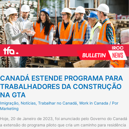
PROGRAMA
PARA
TRABALHADORES
DA
CONSTRUÇÃO
NA
GTA
CANADÁ ESTENDE PROGRAMA PARA
TRABALHADORES DA CONSTRUÇÃO
NA GTA
Imigração
,
Notícias
,
Trabalhar no Canadá
,
Work in Canada
/ Por
Marketing
Hoje, 20 de Janeiro de 2023, foi anunciado pelo Governo do Canadá
a extensão do programa piloto que cria um caminho para residência