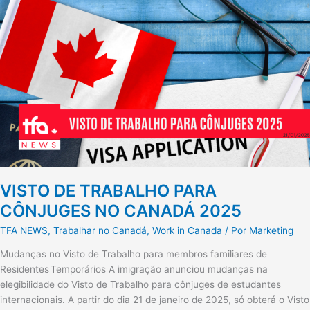
DE
TRABALHO
PARA
CÔNJUGES
NO
CANADÁ
2025
VISTO DE TRABALHO PARA
CÔNJUGES NO CANADÁ 2025
TFA NEWS
,
Trabalhar no Canadá
,
Work in Canada
/ Por
Marketing
Mudanças no Visto de Trabalho para membros familiares de
Residentes Temporários A imigração anunciou mudanças na
elegibilidade do Visto de Trabalho para cônjuges de estudantes
internacionais. A partir do dia 21 de janeiro de 2025, só obterá o Visto