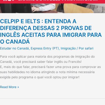
DE
INGLÊS
ACEITAS
PARA
CELPIP E IELTS : ENTENDA A
IMIGRAR
DIFERENÇA DESSAS 2 PROVAS DE
PARA
INGLÊS ACEITAS PARA IMIGRAR PARA
O
CANADÁ
O CANADÁ
Estudar no Canadá
,
Express Entry (PT)
,
Imigração
/ Por
safari
Para você aplicar para maioria dos programas de imigração do
Canadá, você precisará saber falar inglês ou Francês!
E, mais do que falar, precisará fazer uma prova para comprovar as
suas habilidades no idioma atingindo a nota mínima necessária
exigida pelo programa o qual você optou por imigrar!
Read More »