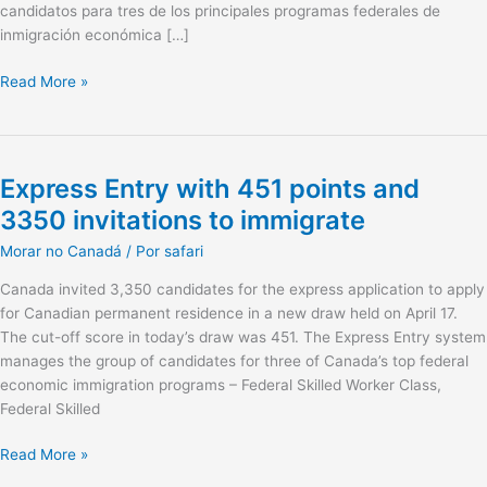
candidatos para tres de los principales programas federales de
para
inmigración económica […]
inmigrar
Read More »
Express Entry with 451 points and
Express
Entry
3350 invitations to immigrate
with
Morar no Canadá
/ Por
safari
451
points
Canada invited 3,350 candidates for the express application to apply
and
for Canadian permanent residence in a new draw held on April 17.
3350
The cut-off score in today’s draw was 451. The Express Entry system
invitations
manages the group of candidates for three of Canada’s top federal
to
economic immigration programs – Federal Skilled Worker Class,
immigrate
Federal Skilled
Read More »