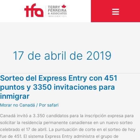
Ir
para
o
conteúdo
17 de abril de 2019
Sorteo del Express Entry con 451
Sorteo
del
puntos y 3350 invitaciones para
Express
inmigrar
Entry
con
Morar no Canadá
/ Por
safari
451
Canadá invitó a 3.350 candidatos para la inscripción expresa para
puntos
solicitar la residencia permanente canadiense en un nuevo sorteo
y
celebrado el 17 de abril. La puntuación de corte en el sorteo de hoy
3350
fue de 451. El sistema Express Entry administra el grupo de
invitaciones