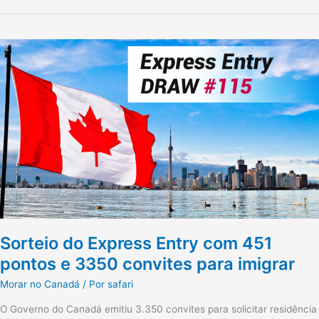
Sorteio
do
Express
Entry
com
451
pontos
e
3350
convites
para
imigrar
Sorteio do Express Entry com 451
pontos e 3350 convites para imigrar
Morar no Canadá
/ Por
safari
O Governo do Canadá emitiu 3.350 convites para solicitar residência