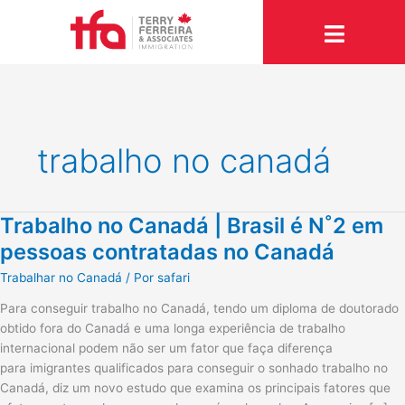
Ir
para
o
conteúdo
trabalho no canadá
Trabalho no Canadá | Brasil é N˚2 em
Trabalho
no
pessoas contratadas no Canadá
Canadá
Trabalhar no Canadá
/ Por
safari
|
Brasil
Para conseguir trabalho no Canadá, tendo um diploma de doutorado
é
obtido fora do Canadá e uma longa experiência de trabalho
N˚2
internacional podem não ser um fator que faça diferença
em
para imigrantes qualificados para conseguir o sonhado trabalho no
pessoas
Canadá, diz um novo estudo que examina os principais fatores que
contratadas