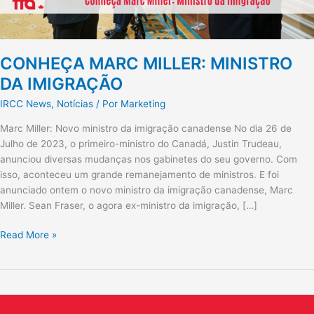
CONHEÇA MARC MILLER: MINISTRO
DA IMIGRAÇÃO
IRCC News
,
Notícias
/ Por
Marketing
Marc Miller: Novo ministro da imigração canadense No dia 26 de
Julho de 2023, o primeiro-ministro do Canadá, Justin Trudeau,
anunciou diversas mudanças nos gabinetes do seu governo. Com
isso, aconteceu um grande remanejamento de ministros. E foi
anunciado ontem o novo ministro da imigração canadense, Marc
Miller. Sean Fraser, o agora ex-ministro da imigração, […]
Read More »