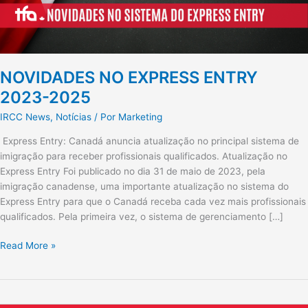
NOVIDADES NO EXPRESS ENTRY
2023-2025
IRCC News
,
Notícias
/ Por
Marketing
Express Entry: Canadá anuncia atualização no principal sistema de
imigração para receber profissionais qualificados. Atualização no
Express Entry Foi publicado no dia 31 de maio de 2023, pela
imigração canadense, uma importante atualização no sistema do
Express Entry para que o Canadá receba cada vez mais profissionais
qualificados. Pela primeira vez, o sistema de gerenciamento […]
Read More »