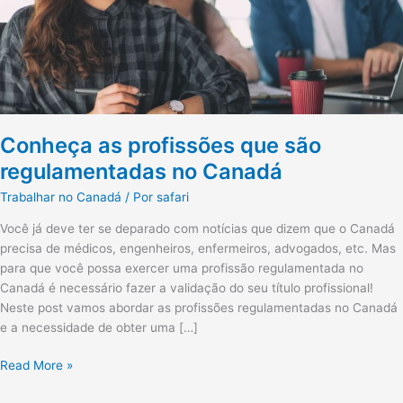
no
Canadá
Conheça as profissões que são
regulamentadas no Canadá
Trabalhar no Canadá
/ Por
safari
Você já deve ter se deparado com notícias que dizem que o Canadá
precisa de médicos, engenheiros, enfermeiros, advogados, etc. Mas
para que você possa exercer uma profissão regulamentada no
Canadá é necessário fazer a validação do seu título profissional!
Neste post vamos abordar as profissões regulamentadas no Canadá
e a necessidade de obter uma […]
Read More »