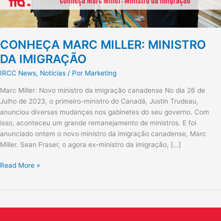
CONHEÇA MARC MILLER: MINISTRO
DA IMIGRAÇÃO
IRCC News
,
Notícias
/ Por
Marketing
Marc Miller: Novo ministro da imigração canadense No dia 26 de
Julho de 2023, o primeiro-ministro do Canadá, Justin Trudeau,
anunciou diversas mudanças nos gabinetes do seu governo. Com
isso, aconteceu um grande remanejamento de ministros. E foi
anunciado ontem o novo ministro da imigração canadense, Marc
Miller. Sean Fraser, o agora ex-ministro da imigração, […]
Read More »