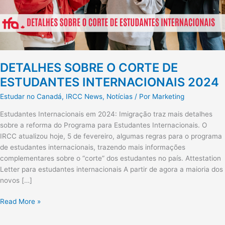
DETALHES SOBRE O CORTE DE
ESTUDANTES INTERNACIONAIS 2024
Estudar no Canadá
,
IRCC News
,
Notícias
/ Por
Marketing
Estudantes Internacionais em 2024: Imigração traz mais detalhes
sobre a reforma do Programa para Estudantes Internacionais. O
IRCC atualizou hoje, 5 de fevereiro, algumas regras para o programa
de estudantes internacionais, trazendo mais informações
complementares sobre o “corte” dos estudantes no país. Attestation
Letter para estudantes internacionais A partir de agora a maioria dos
novos […]
Read More »