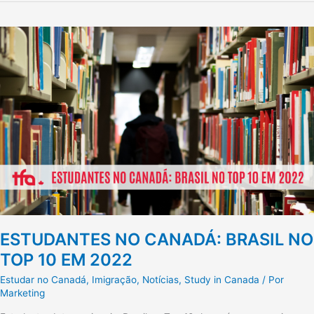
ESTUDANTES
NO
CANADÁ:
BRASIL
NO
TOP
10
EM
2022
ESTUDANTES NO CANADÁ: BRASIL NO
TOP 10 EM 2022
Estudar no Canadá
,
Imigração
,
Notícias
,
Study in Canada
/ Por
Marketing