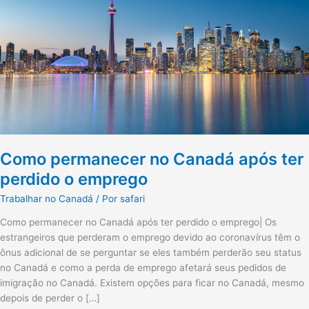
ter
perdido
o
emprego
Como permanecer no Canadá após ter
perdido o emprego
Trabalhar no Canadá
/ Por
safari
Como permanecer no Canadá após ter perdido o emprego| Os
estrangeiros que perderam o emprego devido ao coronavírus têm o
ônus adicional de se perguntar se eles também perderão seu status
no Canadá e como a perda de emprego afetará seus pedidos de
imigração no Canadá. Existem opções para ficar no Canadá, mesmo
depois de perder o […]