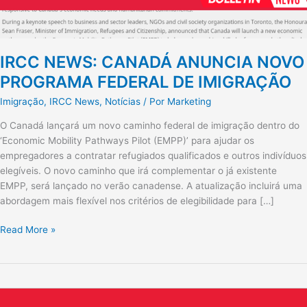
IRCC NEWS: CANADÁ ANUNCIA NOVO
PROGRAMA FEDERAL DE IMIGRAÇÃO
Imigração
,
IRCC News
,
Notícias
/ Por
Marketing
O Canadá lançará um novo caminho federal de imigração dentro do
‘Economic Mobility Pathways Pilot (EMPP)’ para ajudar os
empregadores a contratar refugiados qualificados e outros indivíduos
elegíveis. O novo caminho que irá complementar o já existente
EMPP, será lançado no verão canadense. A atualização incluirá uma
abordagem mais flexível nos critérios de elegibilidade para […]
Read More »