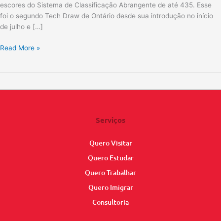
escores do Sistema de Classificação Abrangente de até 435. Esse
em
foi o segundo Tech Draw de Ontário desde sua introdução no início
tecnologia.
de julho e […]
Read More »
Serviços
Quero Visitar
Quero Estudar
Quero Trabalhar
Quero Imigrar
Consultoria