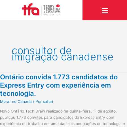
Ir
para
o
conteúdo
consultor de
imigração canadense
Ontário convida 1.773 candidatos do
Ontário
convida
Express Entry com experiência em
1.773
tecnologia.
candidatos
do
Morar no Canadá
/ Por
safari
Express
Novo Ontário Tech Draw realizado na quinta-feira, 1º de agosto,
Entry
publicou 1.773 convites para candidatos do Express Entry com
com
experiência de trabalho em uma das seis ocupações de tecnologia e
experiência