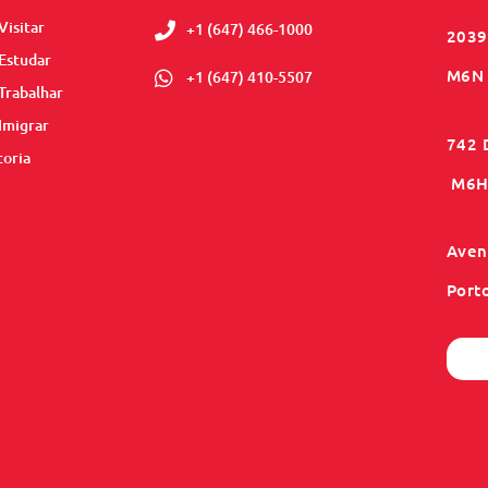
Visitar
+1 (647) 466-1000
2039
Estudar
M6N 
+1 (647) 410-5507
Trabalhar
Imigrar
742 
toria
M6H 
Aveni
Port