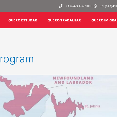
+1 (647) 466-1000
+1 (647)41
QUERO ESTUDAR
QUERO TRABALHAR
QUERO IMIGRA
Program