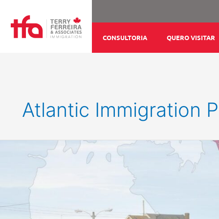
Ir
para
o
CONSULTORIA
QUERO VISITAR
conteúdo
Atlantic Immigration 
IMIGRAR
ATRAVÉS
DO
PROGRAMA
DE
IMIGRAÇÃO
DO