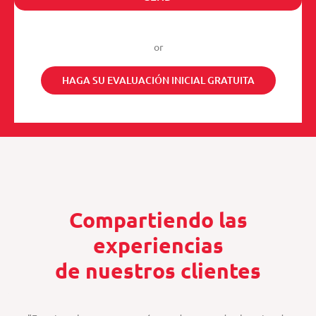
s
v
n
i
i
e
d
c
ê
or
e
n
c
HAGA SU EVALUACIÓN INICIAL GRATUITA
i
a
Compartiendo las
experiencias
de nuestros clientes