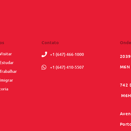
os
Contato
Onde
Visitar
+1 (647) 466-1000
2039
Estudar
M6N 
+1 (647) 410-5507
Trabalhar
Imigrar
742 
toria
M6H 
Aveni
Port