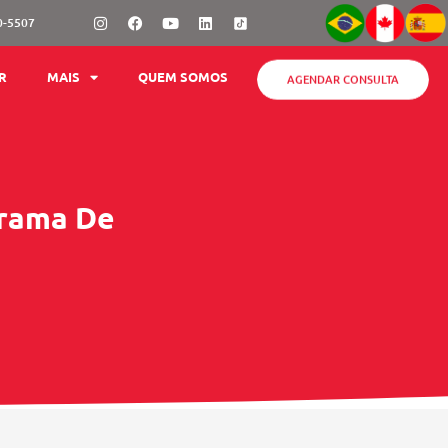
Instagram
Facebook
Youtube
Linkedin
0-5507
AGENDAR CONSULTA
R
MAIS
QUEM SOMOS
grama De