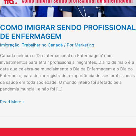
COMO IMIGRAR SENDO PROFISSIONAL
DE ENFERMAGEM
Imigração
,
Trabalhar no Canadá
/ Por
Marketing
Canadá celebra o ‘Dia Internacional da Enfermagem’ com
investimentos para atrair profissionais imigrantes. Dia 12 de maio é a
data que celebra-se mundialmente o Dia da Enfermagem e o Dia do
Enfermeiro, para deixar registrado a importância desses profissionais
da saúde em toda sociedade. O mundo inteiro foi afetado pela
pandemia mundial, e não foi […]
Read More »