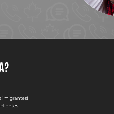
DA?
s imigrantes!
clientes.