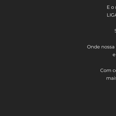
E o
LIG
Onde nossa e
e
Com c
mais