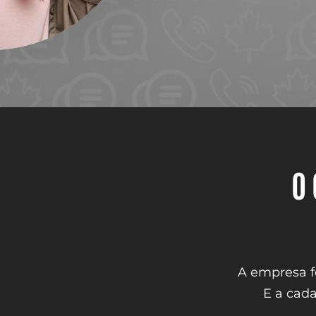
O 
A empresa fe
E a cada