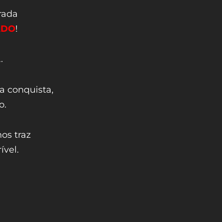
rada
ADO
!
.
sa conquista,
o.
os traz
ível.