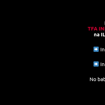
TFA I
na I
In
In
No bat