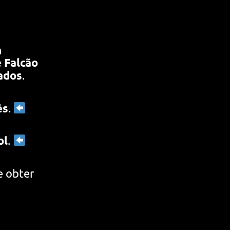
a
 Falcão
iados
.
ês
.
ol
.
e obter